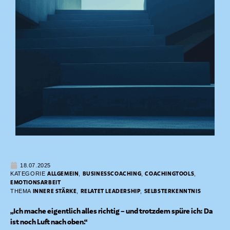
18.07.2025
ALLGEMEIN
BUSINESSCOACHING
COACHINGTOOLS
KATEGORIE
,
,
,
EMOTIONSARBEIT
INNERE STÄRKE
RELATET LEADERSHIP
SELBSTERKENNTNIS
THEMA
,
,
„Ich mache eigentlich alles richtig – und trotzdem spüre ich: Da
ist noch Luft nach oben.“