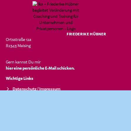
FRIEDERIKE HÜBNER
Ortsstraße 12a
82343 Maising
Gern kannst Du mir
hier eine persönliche E-Mail schicken.
Wichtige Links
Datenschutz / Impressum
Kontakt
Mehr über mich
Kurzprofil
Short Profil Deutsch